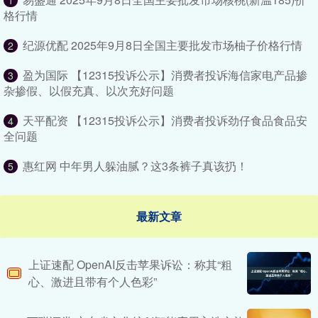
1
格行情
纪源优配 2025年9月8日全国主要批发市场柚子价格行情
2
盈为国际 【12315投诉公示】消费者投诉海信家电产品掺
3
杂掺假、以假充真、以次充好问题
天平配资 【12315投诉公示】消费者投诉劲仔食品食品安
4
全问题
惠红网 中年男人躲油腻？这3条裤子真该扔！
5
最新文章
上证速配 OpenAI反击苹果诉讼：称其“粗
心、激进且带有个人色彩”