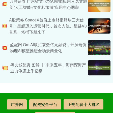
万联证券 广东省文化馆AI智能应用入选文旅
部“人工智能+文化和旅游”应用生态图谱
A股策略 SpaceX首份上市财报释放三大信
号：星舰迈入运营时代，首次入轨、星链V3
首秀、塔捕飞船来了
盈配网 Om AI联汇获数亿元融资，开源端侧
物理AI模型推进全场景商业化
粤友钱配资 图解 ｜ 未来五年，海南深海产
业力争迈上千亿级
广升网
配资安全平台
正规配资十大排名