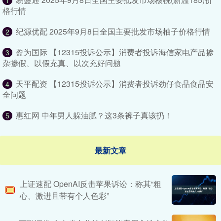
1
格行情
纪源优配 2025年9月8日全国主要批发市场柚子价格行情
2
盈为国际 【12315投诉公示】消费者投诉海信家电产品掺
3
杂掺假、以假充真、以次充好问题
天平配资 【12315投诉公示】消费者投诉劲仔食品食品安
4
全问题
惠红网 中年男人躲油腻？这3条裤子真该扔！
5
最新文章
上证速配 OpenAI反击苹果诉讼：称其“粗
心、激进且带有个人色彩”