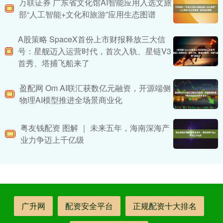
万联证券 广东省文化馆AI智能应用入选文旅
部“人工智能+文化和旅游”应用生态图谱
A股策略 SpaceX首份上市财报释放三大信
号：星舰迈入运营时代，首次入轨、星链V3
首秀、塔捕飞船来了
盈配网 Om AI联汇获数亿元融资，开源端侧
物理AI模型推进全场景商业化
粤友钱配资 图解 ｜ 未来五年，海南深海产
业力争迈上千亿级
广升网
配资安全平台
正规配资十大排名