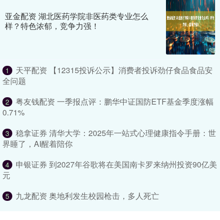
亚金配资 湖北医药学院非医药类专业怎么
样？特色浓郁，竞争力强！
天平配资 【12315投诉公示】消费者投诉劲仔食品食品安
1
全问题
粤友钱配资 一季报点评：鹏华中证国防ETF基金季度涨幅
2
0.71%
稳拿证券 清华大学：2025年一站式心理健康指令手册：世
3
界睡了，AI醒着陪你
申银证券 到2027年谷歌将在美国南卡罗来纳州投资90亿美
4
元
九龙配资 奥地利发生校园枪击，多人死亡
5