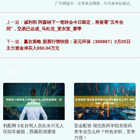
广升网提示：文章来自网络，不代表本站观点。
上一篇：
诚利和 阿森纳下一笔转会今日敲定，将签署“五年合
同”，交易已达成_马杜克_更衣室_赛季
下一篇：
赢在策略 股票行情快报：圣元环保（300867）2月25日
主力资金净买入950.04万元
相关文章
利配网 2名自驾人员在冰川无人
亚金配资 湖北医药学院非医药
区陷车被困，西藏双湖通报
类专业怎么样？特色浓郁，竞争
力强！