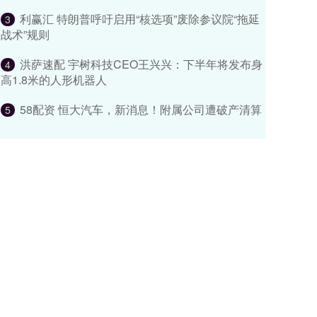
利赢汇 特朗普呼吁启用“核选项”废除参议院“拖延
3
战术”规则
洪萨速配 宇树科技CEO王兴兴：下半年将发布身
4
高1.8米的人形机器人
58配资 恒大汽车，新消息！附属公司遭破产清算
5