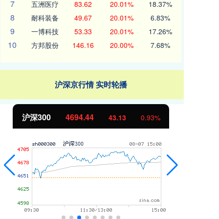
7
五洲医疗
83.62
20.01%
18.37%
8
耐科装备
49.67
20.01%
6.83%
9
一博科技
53.33
20.01%
17.26%
10
方邦股份
146.16
20.00%
7.68%
沪深京行情 实时轮播
沪深300
4694.44
北
43.13
0.93%