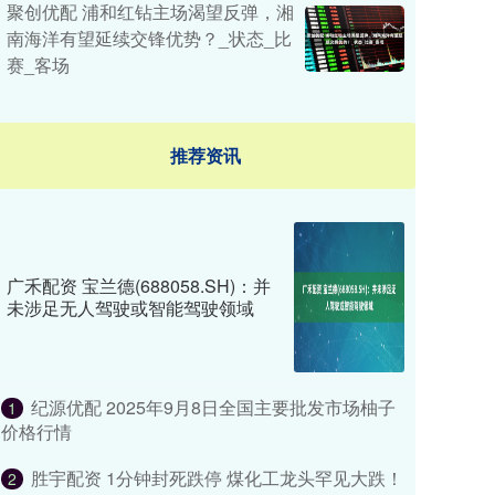
聚创优配 浦和红钻主场渴望反弹，湘
南海洋有望延续交锋优势？_状态_比
赛_客场
推荐资讯
广禾配资 宝兰德(688058.SH)：并
未涉足无人驾驶或智能驾驶领域
纪源优配 2025年9月8日全国主要批发市场柚子
1
价格行情
胜宇配资 1分钟封死跌停 煤化工龙头罕见大跌！
2