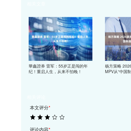
相关文章
華鑫證券 雷军：55岁正是闯的年
杨方策略 20
纪！重启人生，从来不怕晚！
MPV从“中国
相关评论
本文评分
*
评论内容
*