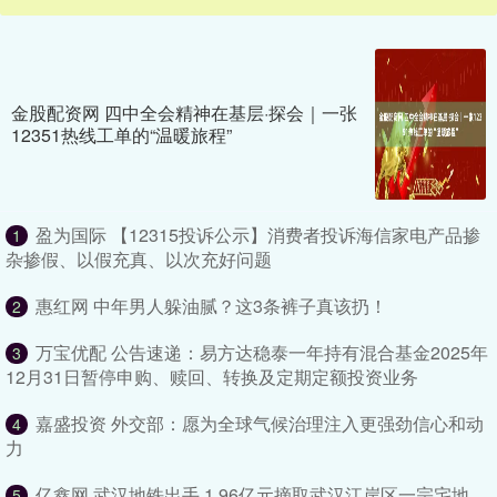
金股配资网 四中全会精神在基层·探会｜一张
12351热线工单的“温暖旅程”
盈为国际 【12315投诉公示】消费者投诉海信家电产品掺
1
杂掺假、以假充真、以次充好问题
惠红网 中年男人躲油腻？这3条裤子真该扔！
2
万宝优配 公告速递：易方达稳泰一年持有混合基金2025年
3
12月31日暂停申购、赎回、转换及定期定额投资业务
嘉盛投资 外交部：愿为全球气候治理注入更强劲信心和动
4
力
亿鑫网 武汉地铁出手 1.96亿元摘取武汉江岸区一宗宅地
5