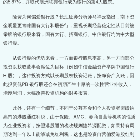
的5.87%，并取代澳洲联邦银行成为该行的第4大股东。
险资为何偏爱银行股？长江证券分析师马祥云指出，南下资
金明显更青睐国有大行和股份行，重视长期经营稳定性从目前被
举牌的银行股来看，国有大行、招商银行、中信银行均为中大型
银行股。
从银行股的优势来看，一方面银行股息率高，另一方面部分
投资以获取董事会席位为目标（例如中信金融资产举牌中国银行
H 股），这种投资方式以长期股权投资记账，按净资产入账，因
此投资低PB 银行股还会在初期产生丰厚的一次性营业外收入，
增厚利润，大幅改善投资机构的财务报表。
此外，还有一个细节，不同于公募基金和个人投资者需缴纳
高昂的港股通红利税，由于保险、AMC、券商自营等机构的性质
为企业投资者，按照港股通的税收规则捷希源配资，如果持有周
期达到一年以上能够减免红利税，这也是险资自营偏爱港股红利