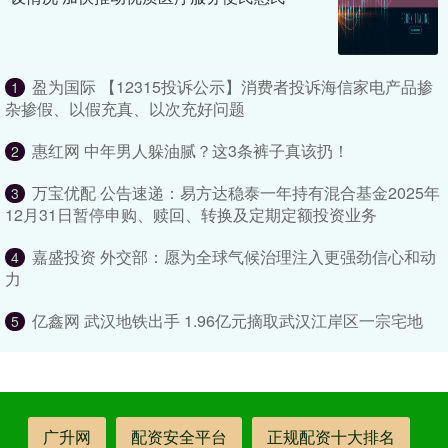
盈为国际 【12315投诉公示】消费者投诉海信家电产品掺
1
杂掺假、以假充真、以次充好问题
惠红网 中年男人躲油腻？这3条裤子真该扔！
2
万宝优配 公告速递：易方达稳泰一年持有混合基金2025年
3
12月31日暂停申购、赎回、转换及定期定额投资业务
嘉盛投资 外交部：愿为全球气候治理注入更强劲信心和动
4
力
亿鑫网 武汉地铁出手 1.96亿元摘取武汉江岸区一宗宅地
5
广升网
配资安全平台
正规配资十大排名