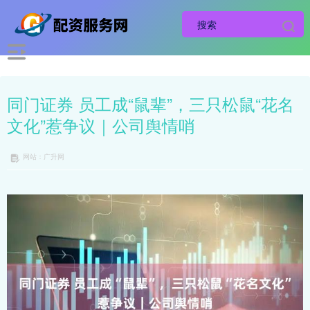
同门证券 员工成“鼠辈”，三只松鼠“花名
文化”惹争议｜公司舆情哨
网站：广升网