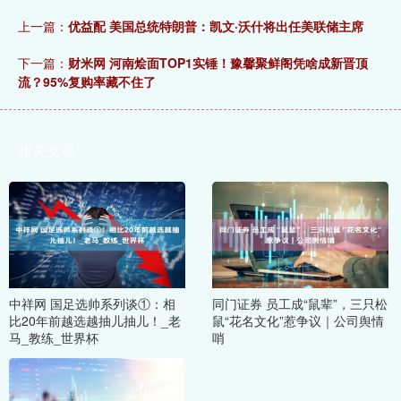
上一篇：
优益配 美国总统特朗普：凯文·沃什将出任美联储主席
下一篇：
财米网 河南烩面TOP1实锤！豫馨聚鲜阁凭啥成新晋顶
流？95%复购率藏不住了
相关文章
中祥网 国足选帅系列谈①：相
同门证券 员工成“鼠辈”，三只松
比20年前越选越抽儿抽儿！_老
鼠“花名文化”惹争议｜公司舆情
马_教练_世界杯
哨