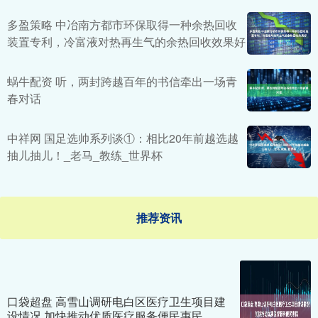
多盈策略 中冶南方都市环保取得一种余热回收
装置专利，冷富液对热再生气的余热回收效果好
蜗牛配资 听，两封跨越百年的书信牵出一场青
春对话
中祥网 国足选帅系列谈①：相比20年前越选越
抽儿抽儿！_老马_教练_世界杯
推荐资讯
口袋超盘 高雪山调研电白区医疗卫生项目建
设情况 加快推动优质医疗服务便民惠民