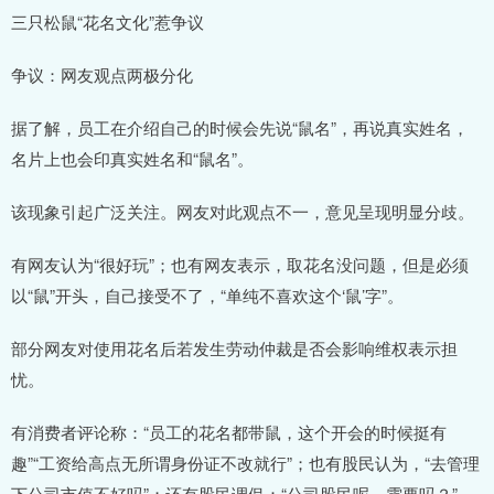
三只松鼠“花名文化”惹争议
争议：网友观点两极分化
据了解，员工在介绍自己的时候会先说“鼠名”，再说真实姓名，
名片上也会印真实姓名和“鼠名”。
该现象引起广泛关注。网友对此观点不一，意见呈现明显分歧。
有网友认为“很好玩”；也有网友表示，取花名没问题，但是必须
以“鼠”开头，自己接受不了，“单纯不喜欢这个‘鼠’字”。
部分网友对使用花名后若发生劳动仲裁是否会影响维权表示担
忧。
有消费者评论称：“员工的花名都带鼠，这个开会的时候挺有
趣”“工资给高点无所谓身份证不改就行”；也有股民认为，“去管理
下公司市值不好吗”；还有股民调侃：“公司股民呢，需要吗？”