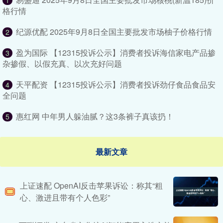
1
格行情
纪源优配 2025年9月8日全国主要批发市场柚子价格行情
2
盈为国际 【12315投诉公示】消费者投诉海信家电产品掺
3
杂掺假、以假充真、以次充好问题
天平配资 【12315投诉公示】消费者投诉劲仔食品食品安
4
全问题
惠红网 中年男人躲油腻？这3条裤子真该扔！
5
最新文章
上证速配 OpenAI反击苹果诉讼：称其“粗
心、激进且带有个人色彩”