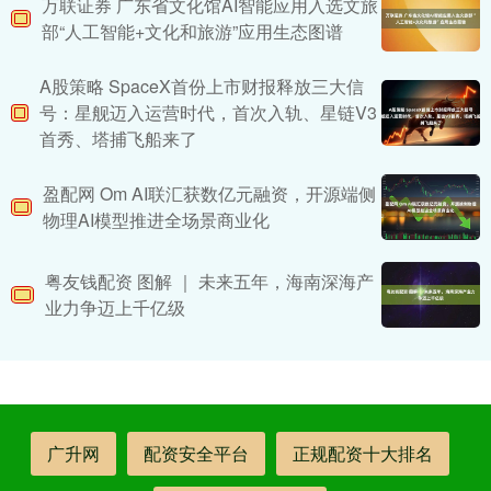
万联证券 广东省文化馆AI智能应用入选文旅
部“人工智能+文化和旅游”应用生态图谱
A股策略 SpaceX首份上市财报释放三大信
号：星舰迈入运营时代，首次入轨、星链V3
首秀、塔捕飞船来了
盈配网 Om AI联汇获数亿元融资，开源端侧
物理AI模型推进全场景商业化
粤友钱配资 图解 ｜ 未来五年，海南深海产
业力争迈上千亿级
广升网
配资安全平台
正规配资十大排名