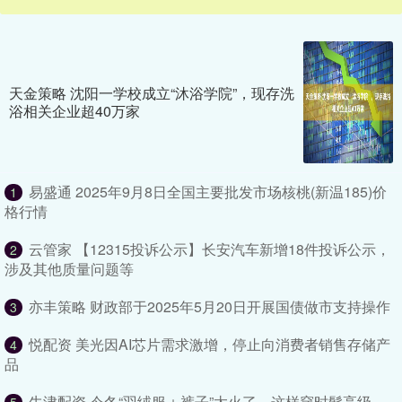
天金策略 沈阳一学校成立“沐浴学院”，现存洗
浴相关企业超40万家
易盛通 2025年9月8日全国主要批发市场核桃(新温185)价
1
格行情
云管家 【12315投诉公示】长安汽车新增18件投诉公示，
2
涉及其他质量问题等
亦丰策略 财政部于2025年5月20日开展国债做市支持操作
3
悦配资 美光因AI芯片需求激增，停止向消费者销售存储产
4
品
牛津配资 今冬“羽绒服＋裤子”太火了，这样穿时髦高级，