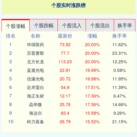
个股实时涨跌榜
个股跌幅
个股流入
个股流出
换手率
个股涨幅
排名
名称
最新价
涨幅
换手率
1
毕得医药
73.92
20.00%
11.62%
2
百普赛斯
77.7
20.00%
23.31%
3
北方长龙
113.23
20.00%
12.25%
4
蓝盾光电
22.81
19.99%
0.58%
5
信濠光电
20.72
19.98%
11.95%
6
近岸蛋白
54.9
17.51%
11.39%
7
海正生材
12.17
17.36%
6.47%
8
晶华微
25.76
17.36%
14.66%
9
海达尔
82.4
15.58%
9.26%
10
科力装备
26.79
15.52%
21.15%