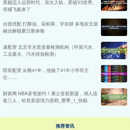
星舰迈入运营时代，首次入轨、星链V3首秀、
塔捕飞船来了
台面优配 打酥油、采鲜果、学农耕 多地农文旅
融合解锁夏日新体验
速配资 北京市水质质量检测机构（环保污水、
工业废水、污水排放检测）
联富配资 从教41年，他做了41年小学班主
任……
财新网 NBA多笔签约！勇士首获新援，湖人连
签三人，哈登喜迎强力搭档_赛季_1_快船
推荐资讯